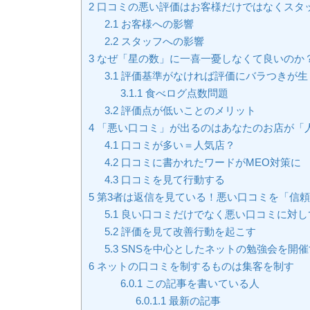
2
口コミの悪い評価はお客様だけではなくスタ
2.1
お客様への影響
2.2
スタッフへの影響
3
なぜ「星の数」に一喜一憂しなくて良いのか
3.1
評価基準がなければ評価にバラつきが生
3.1.1
食べログ点数問題
3.2
評価点が低いことのメリット
4
「悪い口コミ」が出るのはあなたのお店が「
4.1
口コミが多い＝人気店？
4.2
口コミに書かれたワードがMEO対策に
4.3
口コミを見て行動する
5
第3者は返信を見ている！悪い口コミを「信
5.1
良い口コミだけでなく悪い口コミに対し
5.2
評価を見て改善行動を起こす
5.3
SNSを中心としたネットの勉強会を開催
6
ネットの口コミを制するものは集客を制す
6.0.1
この記事を書いている人
6.0.1.1
最新の記事