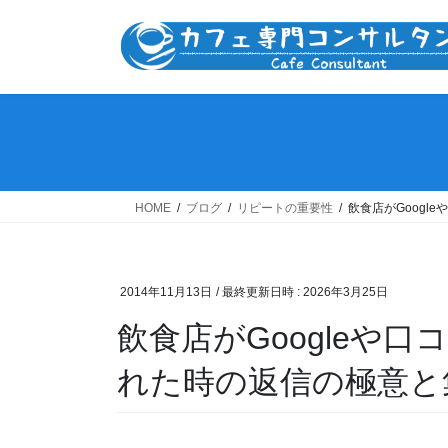
コ
ナ
ン
ビ
テ
ゲ
ン
ー
ツ
シ
へ
ョ
ス
ン
キ
に
ッ
移
HOME
ブログ
リピートの重要性
飲食店がGoog
プ
動
2014年11月13日
/ 最終更新日時 :
2026年3月25日
飲食店がGoogleや
れた時の返信の極意と