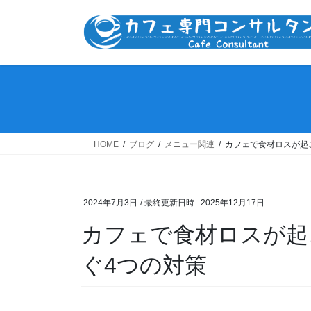
コ
ナ
ン
ビ
テ
ゲ
ン
ー
ツ
シ
へ
ョ
ス
ン
キ
に
ッ
移
HOME
ブログ
メニュー関連
カフェで食材ロスが起
プ
動
2024年7月3日
/ 最終更新日時 :
2025年12月17日
カフェで食材ロスが起
ぐ4つの対策