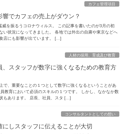
カフェ管理項目
影響でカフェの売上がダウン？
 今猛威を振るうコロナウィルス。 この記事を書いたのが3月の初
ない状況になってきました。 各地では外出の自粛や東京などへ
店にも影響が出ています。 […]
人材の採用、育成及び教育
員、スタッフが数字に強くなるための教育方
上で、重要なことの１つとして数字に強くなるということがあ
社員教育において必須のスキルの１つです。 しかし、なかなか数
もあります。 店長、社員、スタ […]
コンサルタントとしての想い
確にしスタッフに伝えることが大切