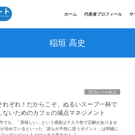
ホーム
代表者プロフィール
サ
稲垣 高史
QCSレベル向上
それぞれ！だからこそ、ぬるいスープ一杯で
しないためのカフェの減点マネジメント
作でも、「美味しい」という感覚は十人十色で正解がありませ
プが冷めているといった「誰もが不快に思うポイント」は明確に
フェでリピートをゼロにする最大の […]