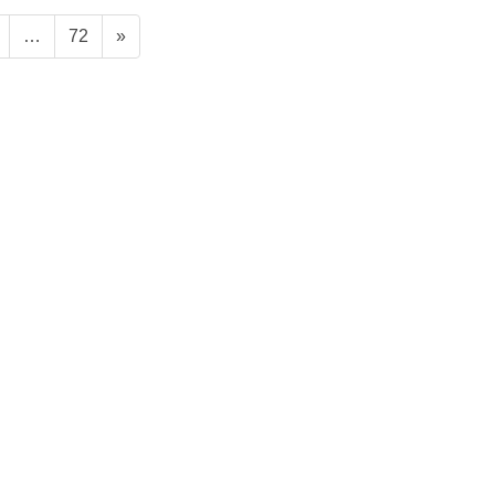
固
固
…
72
»
定
定
ペ
ペ
ー
ー
ジ
ジ