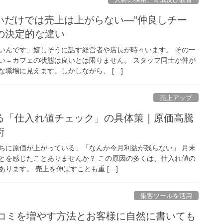
いだけでは売上は上がらない—”仲良しチー
”の決定的な違い
いんです」嬉しそうに話す経営者や店長が時々います。 その一
い＝カフェの状態は良いとは限りません。 スタッフ同士が仲が
職場に見えます。しかしながら、 […]
売上アップ
る「仕入れ値チェック」の具体策｜原価高騰
術
ちに原価が上がっている」「なんか今月利益が残らない」 月末
とを感じたことありませんか？ この原因の多くは、仕入れ値の
ります。 売上を伸ばすことも重 […]
集客ツールを活用
e口コミを増やす方法とお客様に自然に書いても