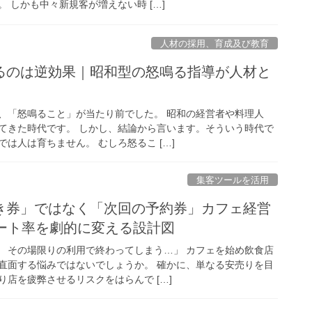
 しかも中々新規客が増えない時 […]
人材の採用、育成及び教育
るのは逆効果｜昭和型の怒鳴る指導が人材と
、「怒鳴ること」が当たり前でした。 昭和の経営者や料理人
てきた時代です。 しかし、結論から言います。そういう時代で
は人は育ちません。 むしろ怒るこ […]
集客ツールを活用
き券」ではなく「次回の予約券」カフェ経営
ピート率を劇的に変える設計図
 その場限りの利用で終わってしまう…」 カフェを始め飲食店
直面する悩みではないでしょうか。 確かに、単なる安売りを目
店を疲弊させるリスクをはらんで […]