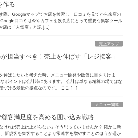
を作る
際、Googleマップでお店を検索し、口コミを見てから来店の
Google口コミは今やカフェを飲食店にとって重要な集客ツール
お店は「人気店」と認 […]
売上アップ
者)が担当すべき！売上を伸ばす「レジ接客」
を伸ばしたいと考えた時、メニュー開発や販促に目を向けま
要なポイントは会計時にあります。 会計は単なる精算の場ではな
づける最後の接点なのです。 ここ […]
メニュー関連
Eで顧客満足度を高める囲い込み戦略
なければ売上は上がらない」そう思っていませんか？ 確かに新
し、新規客を集客することより常連客を増やすことのほうが遥か