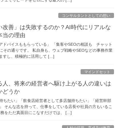
コンサルタントとしての想い
い改善」は失敗するのか？AI時代にリアルな
本当の理由
アドバイスももらっている」 「集客やSEOの相談も チャット
にその通りです。 私自身も、ウェブ戦略やSEOなどの事務作業
ますし、積極的に活用して […]
マインドセット
る人、将来の経営者へ駆け上がる人の違いは
かどうか
持ちたい」「飲食店経営者として多店舗持ちたい」「経営幹部
」 そんな志を持って、仕事をしている店長や社員の方もいるこ
務をただ真面目にこなすだけでは、 […]
人材の採用、育成及び教育