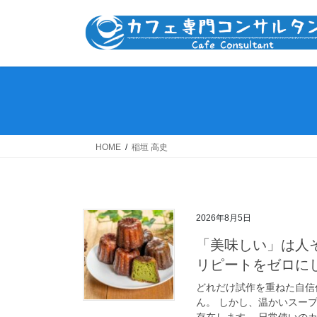
コ
ナ
ン
ビ
テ
ゲ
ン
ー
ツ
シ
へ
ョ
ス
ン
キ
に
ッ
移
HOME
稲垣 高史
プ
動
2026年8月5日
「美味しい」は人
リピートをゼロに
どれだけ試作を重ねた自信
ん。 しかし、温かいスー
存在します。 日常使いのカ