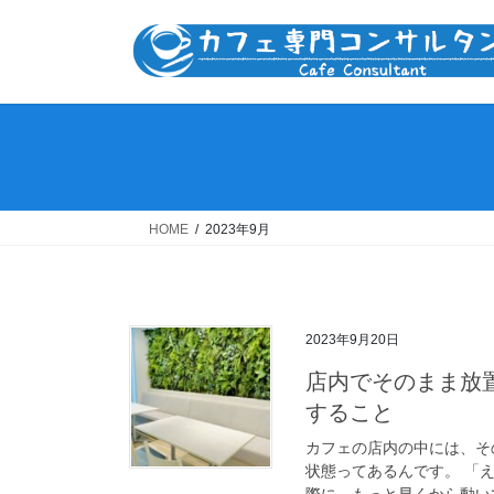
コ
ナ
ン
ビ
テ
ゲ
ン
ー
ツ
シ
へ
ョ
ス
ン
キ
に
ッ
移
HOME
2023年9月
プ
動
2023年9月20日
店内でそのまま放
すること
カフェの店内の中には、そ
状態ってあるんです。 「
際に、もっと早くから動いて