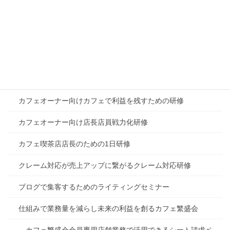
全24回店長育成カリキュラム
各種セミナー・研修の開催
SNSを活用した新規客集客セミナー
あなたのカフェの選ばれる理由を作るワーク
カフェオーナー向けカフェで利益を残すための研修
カフェオーナー向け店長店員戦力化研修
カフェ喫茶店店長のための1日研修
クレーム対応が売上アップに繋がるクレーム対応研修
ブログで集客するためのライティングセミナー
仕組みで業務量を減らし未来の利益を創るカフェ繁盛会
カフェ繁盛会会員専用店舗業務で活用できるシート請求ペ