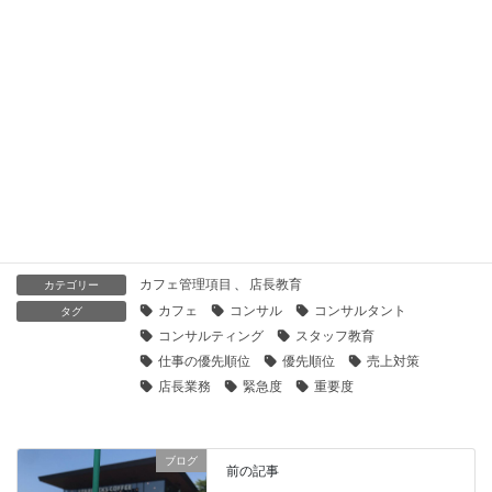
2026年4月22日
「飲みニケーションは時代遅れ」は本当か？繁盛店が大切にし
ている職場コミュニケーション
2026年4月15日
ショップカードの作り方｜カフェを始め飲食店が載せるべき内
容と活用方法
2026年4月8日
カフェ管理項目
、
店長教育
カテゴリー
カフェ
コンサル
コンサルタント
タグ
コンサルティング
スタッフ教育
仕事の優先順位
優先順位
売上対策
店長業務
緊急度
重要度
ブログ
前の記事