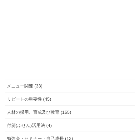
クレンリネス (17)
コンサルタントとしての想い (92)
コンセプト (17)
ブログ (8)
マインドセット (47)
まとめ記事 (7)
メニュー関連 (33)
リピートの重要性 (45)
人材の採用、育成及び教育 (155)
付箋(ふせん)活用法 (4)
勉強会・セミナー・自己成長 (13)