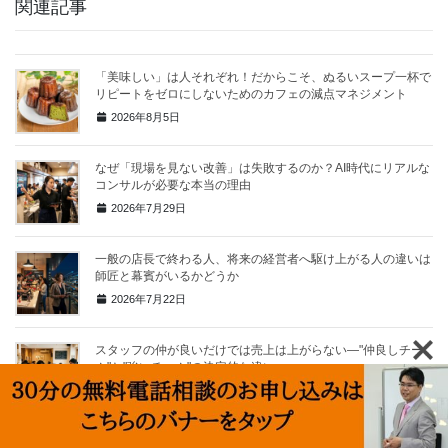
関連記事
「美味しい」は人それぞれ！だからこそ、ぬるいスープ一杯で
リピートをゼロにしないためのカフェの減点マネジメント
2026年8月5日
なぜ「現場を見ない改善」は失敗するのか？AI時代にリアルな
コンサルが必要な本当の理由
2026年7月29日
一般の店長で終わる人、将来の経営者へ駆け上がる人の違いは
師匠と幕賓がいるかどうか
2026年7月22日
スタッフの仲が良いだけでは売上は上がらない—"仲良しチー
ム"と"強いチーム"の決定的な違い
2026年6月17日
会計は店長(責任者)が担当すべき！売上を伸ばす「レジ接客」