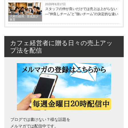
2026年6月17日
スタッフの仲が良いだけでは売上は上がらない
—”仲良しチーム”と”強いチーム”の決定的な違い
人材の採用、育成及び
教育
カフェ経営者に贈る日々の売上アッ
プ法を配信
ブログでは書けない？様な話題を
メルマガでは配信中です。