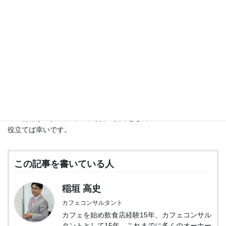
に全ては繋がっていること
を忘れないでください。
パレートの法則をご存知ですか？
売上の8割は2割の上位客が作っており、
売上の2割は8割の顧客が作っている
常連客を増やす
ためにはスタンプカードは、
優秀なツールであることは確かですが、
使い方が間違っていては本末転倒です。
この情報がスタンプカード導入の指針として
役立てば幸いです。
この記事を書いている人
稲垣 高史
カフェコンサルタント
カフェを始め飲食店経験15年、カフェコンサル
タントとして15年、これまでに多くのオーナー