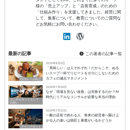
様の「売上アップ」と「店長育成」のための
「仕組み作り」を支援してきました。経営に関
して、集客について、教育についてのご質問な
どお気軽にお問い合わせください。
最新の記事
この著者の記事一覧
2026年8月5日
「美味しい」は人それぞれ！だからこそ、ぬる
いスープ一杯でリピートをゼロにしないための
カフェの減点マネジメント
QCSレベル向上
2026年7月29日
なぜ「現場を見ない改善」は失敗するのか？AI
時代にリアルなコンサルが必要な本当の理由
コンサルタントとして
の想い
2026年7月22日
一般の店長で終わる人、将来の経営者へ駆け上
がる人の違いは師匠と幕賓がいるかどうか
マインドセット