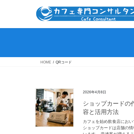
コ
ナ
ン
ビ
テ
ゲ
ン
ー
ツ
シ
へ
ョ
ス
ン
キ
に
ッ
移
HOME
QRコード
プ
動
2026年4月8日
ショップカードの
容と活用方法
カフェを始め飲食店におい
ショップカードは店舗の情
います。 常連客が増えるこ