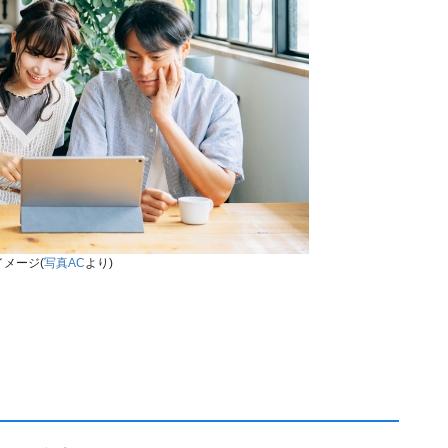
メージ(
写真AC
より)