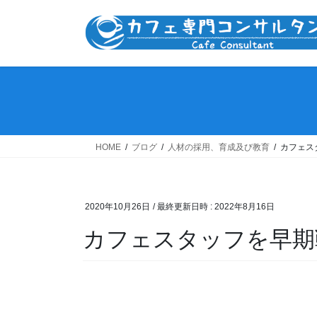
コ
ナ
ン
ビ
テ
ゲ
ン
ー
ツ
シ
へ
ョ
ス
ン
キ
に
ッ
移
HOME
ブログ
人材の採用、育成及び教育
カフェス
プ
動
2020年10月26日
/ 最終更新日時 :
2022年8月16日
カフェスタッフを早期