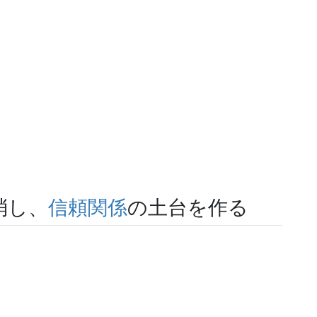
消し、
信頼関係
の土台を作る