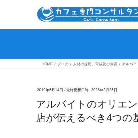
コ
ナ
ン
ビ
テ
ゲ
ン
ー
ツ
シ
へ
ョ
ス
ン
キ
に
ッ
移
HOME
ブログ
人材の採用、育成及び教育
アルバイ
プ
動
2019年6月14日
/ 最終更新日時 :
2026年3月26日
アルバイトのオリエン
店が伝えるべき4つの