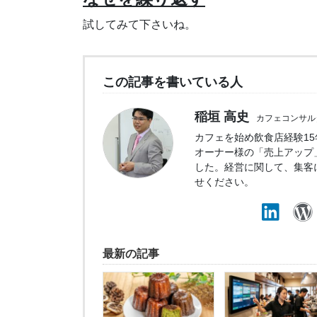
試してみて下さいね。
この記事を書いている人
稲垣 高史
カフェコンサル
カフェを始め飲食店経験1
オーナー様の「売上アップ
した。経営に関して、集客
せください。
最新の記事