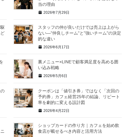
当の理由
2026年7月29日
へ駆
スタッフの仲が良いだけでは売上は上がら
かど
ない—"仲良しチーム"と"強いチーム"の決定
的な違い
2026年6月17日
を
裏メニュー×LINEで顧客満足度を高める囲
い込み戦略
2026年5月6日
型の
クーポンは「値引き券」ではなく「次回の
予約券」カフェ経営25年の結論、リピート
率を劇的に変える設計図
2026年4月22日
当
ショップカードの作り方｜カフェを始め飲
ュニ
食店が載せるべき内容と活用方法