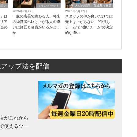
の想い
マインドセット
人材の採用、育成及び教育
2026年7月22日
2026年6月17日
善」は
一般の店長で終わる人、将来
スタッフの仲が良いだけでは
にリア
の経営者へ駆け上がる人の違
売上は上がらない—”仲良し
本当の
いは師匠と幕賓がいるかどう
チーム”と”強いチーム”の決定
か
的な違い
上アップ法を配信
店がこれから
で使えるツー