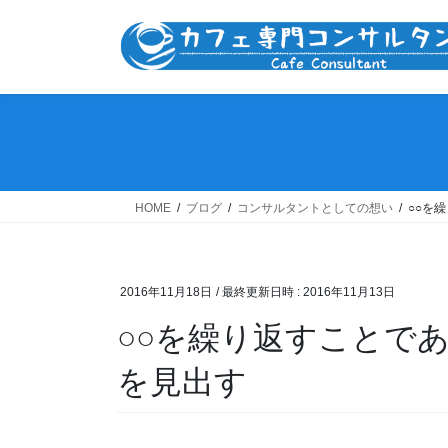
コ
ナ
ン
ビ
テ
ゲ
ン
ー
ツ
シ
へ
ョ
ス
ン
キ
に
ッ
移
HOME
ブログ
コンサルタントとしての想い
○○を
プ
動
2016年11月18日
/ 最終更新日時 :
2016年11月13日
○○を繰り返すことで
を見出す