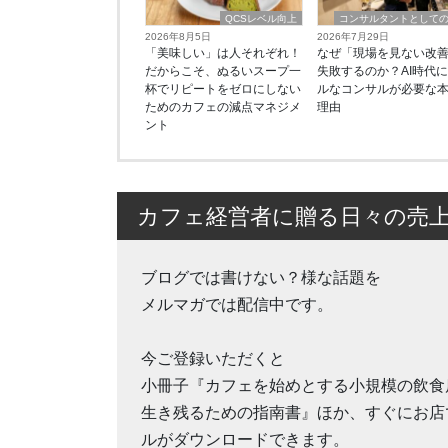
QCSレベル向上
コンサルタントとして
2026年8月5日
2026年7月29日
「美味しい」は人それぞれ！
なぜ「現場を見ない改
だからこそ、ぬるいスープ一
失敗するのか？AI時代
杯でリピートをゼロにしない
ルなコンサルが必要な
ためのカフェの減点マネジメ
理由
ント
カフェ経営者に贈る日々の売
ブログでは書けない？様な話題を
メルマガでは配信中です。
今ご登録いただくと
小冊子『カフェを始めとする小規模の飲食
生き残るための指南書』ほか、すぐにお店
ルがダウンロードできます。