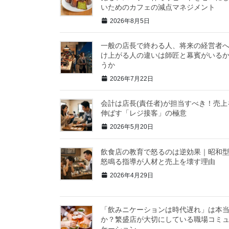
いためのカフェの減点マネジメント
2026年8月5日
一般の店長で終わる人、将来の経営者
け上がる人の違いは師匠と幕賓がいる
うか
2026年7月22日
会計は店長(責任者)が担当すべき！売上
伸ばす「レジ接客」の極意
2026年5月20日
飲食店の教育で怒るのは逆効果｜昭和
怒鳴る指導が人材と売上を壊す理由
2026年4月29日
「飲みニケーションは時代遅れ」は本
か？繁盛店が大切にしている職場コミ
ケーション