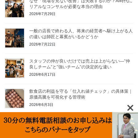
なぜ「現場を見ない改善」は失敗するのか？AI時代に
リアルなコンサルが必要な本当の理由
2026年7月29日
一般の店長で終わる人、将来の経営者へ駆け上がる人
の違いは師匠と幕賓がいるかどうか
2026年7月22日
スタッフの仲が良いだけでは売上は上がらない—”仲
良しチーム”と”強いチーム”の決定的な違い
2026年6月17日
飲食店の利益を守る「仕入れ値チェック」の具体策｜
原価高騰を可視化する管理術
2026年6月3日
飲食店のGoogle口コミを増やす方法とお客様に自然
に書いてもらう接客や仕組みを作る
2026年5月27日