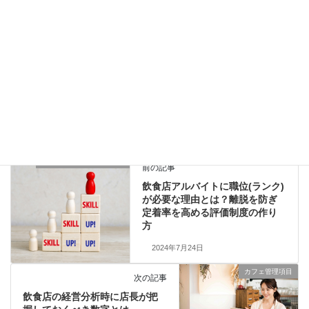
2026年4月8日
人材の採用、育成及び教育
、
売上アップ
カテゴリー
カフェ
コンサル
コンサルタント
タグ
コンサルティング
スタッフの退職理由
スタッフ退職
人材育成
復職制度
退職者の優遇制度
退職面談
人材の採用、育成及び教育
前の記事
飲食店アルバイトに職位(ランク)
が必要な理由とは？離脱を防ぎ
定着率を高める評価制度の作り
方
2024年7月24日
カフェ管理項目
次の記事
飲食店の経営分析時に店長が把