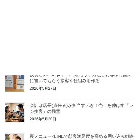
スタッフの仲が良いだけでは売上は上がらない—”仲
良しチーム”と”強いチーム”の決定的な違い
2026年6月17日
飲食店の利益を守る「仕入れ値チェック」の具体策｜
原価高騰を可視化する管理術
2026年6月3日
飲食店のGoogle口コミを増やす方法とお客様に自然
に書いてもらう接客や仕組みを作る
2026年5月27日
会計は店長(責任者)が担当すべき！売上を伸ばす「レ
ジ接客」の極意
2026年5月20日
裏メニュー×LINEで顧客満足度を高める囲い込み戦略