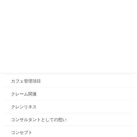
クーポンは「値引き券」ではなく「次回の予約券」カ
フェ経営25年の結論、リピート率を劇的に変える設計
図
2026年4月22日
カテゴリー
ブログ
QCSレベル向上
カフェ管理項目
クレーム関連
クレンリネス
コンサルタントとしての想い
コンセプト