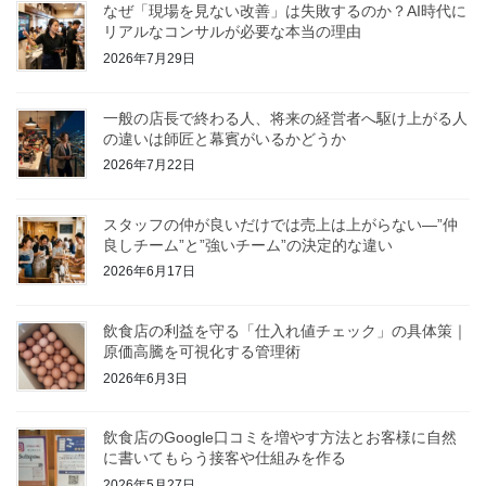
なぜ「現場を見ない改善」は失敗するのか？AI時代に
リアルなコンサルが必要な本当の理由
2026年7月29日
一般の店長で終わる人、将来の経営者へ駆け上がる人
の違いは師匠と幕賓がいるかどうか
2026年7月22日
スタッフの仲が良いだけでは売上は上がらない—”仲
良しチーム”と”強いチーム”の決定的な違い
2026年6月17日
飲食店の利益を守る「仕入れ値チェック」の具体策｜
原価高騰を可視化する管理術
2026年6月3日
飲食店のGoogle口コミを増やす方法とお客様に自然
に書いてもらう接客や仕組みを作る
2026年5月27日