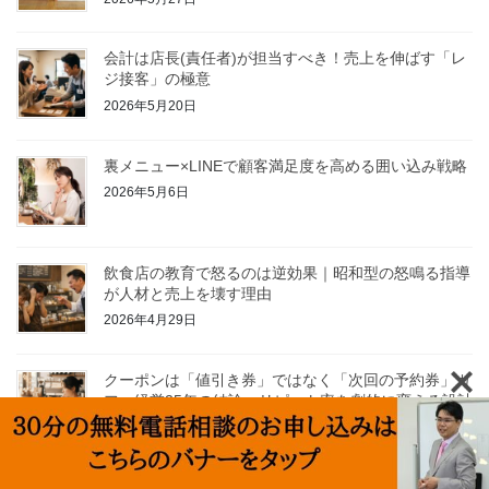
会計は店長(責任者)が担当すべき！売上を伸ばす「レ
ジ接客」の極意
2026年5月20日
裏メニュー×LINEで顧客満足度を高める囲い込み戦略
2026年5月6日
飲食店の教育で怒るのは逆効果｜昭和型の怒鳴る指導
が人材と売上を壊す理由
2026年4月29日
クーポンは「値引き券」ではなく「次回の予約券」カ
フェ経営25年の結論、リピート率を劇的に変える設計
図
2026年4月22日