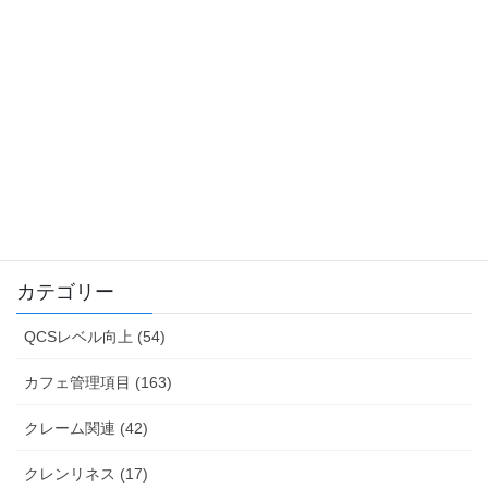
重視すべき理由
2026年8月2日
売上やSNSのいいねに惑わされない！カフェ経営
で「本質を見抜く力」を養う思考習慣
2026年8月2日
カテゴリー
QCSレベル向上 (54)
カフェ管理項目 (163)
クレーム関連 (42)
クレンリネス (17)